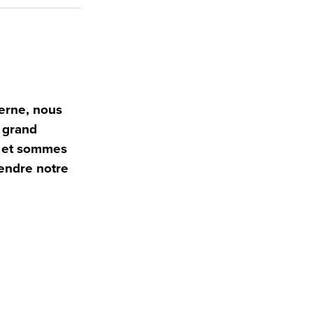
terne, nous
 grand
s et sommes
rendre notre