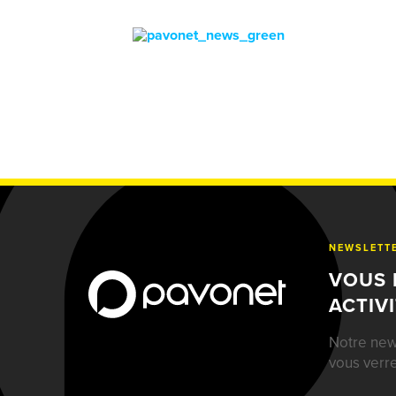
NEWSLETT
VOUS 
ACTIV
Notre news
vous verre