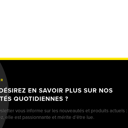
ER
DÉSIREZ EN SAVOIR PLUS SUR NOS
ITÉS QUOTIDIENNES ?
letter vous informe sur les nouveautés et produits actuels :
z, elle est passionnante et mérite d’être lue.