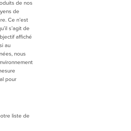
oduits de nos
oyens de
re. Ce n’est
’il s’agit de
jectif affiché
si au
nnées, nous
environnement
 mesure
al pour
otre liste de