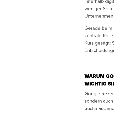
innerhalb dig
weniger Sekun
Unternehmen i
Gerade beim e
zentrale Rolle
Kurz gesagt: S
Entscheidung
WARUM GOO
WICHTIG S
Google Rezen
sondern auch e
Suchmaschinen