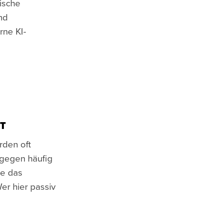
ische
nd
rne KI-
T
rden oft
agegen häufig
ie das
r hier passiv