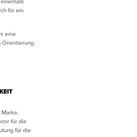
innerhalb
h für ein
s eine
n Orientierung.
KEIT
 Marke,
tor für die
tung für die