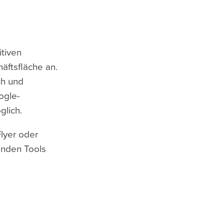
itiven
häftsfläche an.
ch und
ogle-
glich.
Flyer oder
enden Tools