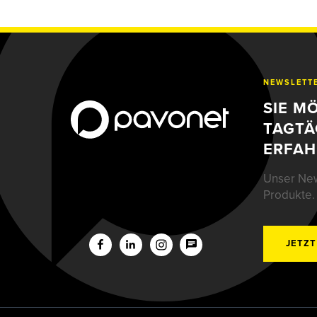
NEWSLETT
SIE M
TAGTÄ
ERFAH
Unser New
Produkte.
JETZT